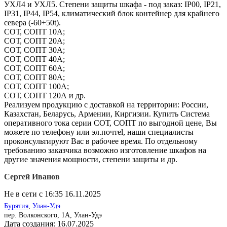
УХЛ4 и УХЛ5. Степени защиты шкафа - под заказ: IP00, IP21,
IP31, IP44, IP54, климатический блок контейнер для крайнего
севера (-60+50t).
СОТ, СОПТ 10А;
СОТ, СОПТ 20А;
СОТ, СОПТ 30А;
СОТ, СОПТ 40А;
СОТ, СОПТ 60А;
СОТ, СОПТ 80А;
СОТ, СОПТ 100А;
СОТ, СОПТ 120А и др.
Реализуем продукцию с доставкой на территории: России,
Казахстан, Беларусь, Армении, Киргизии. Купить Система
оперативного тока серии СОТ, СОПТ по выгодной цене, Вы
можете по телефону или эл.почтеl, наши специалисты
проконсультируют Вас в рабочее время. По отдельному
требованию заказчика возможно изготовление шкафов на
другие значения мощности, степени защиты и др.
Сергей Иванов
Не в сети с 16:35 16.11.2025
Бурятия
,
Улан-Удэ
пер. Волконского, 1А, Улан-Удэ
Дата создания:
16.07.2025