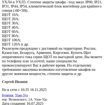
УХЛ4 и УХЛ5. Степени защиты шкафа - под заказ: IP00, IP21,
IP31, IP44, IP54, климатический блок контейнер для крайнего
севера (-60+50t).
ЩОТ 10А;
ЩОТ 20А;
ЩОТ 30А;
ЩОТ 40А;
ЩОТ 60А;
ЩОТ 80А;
ЩОТ 100А;
ЩОТ 120А и др.
Реализуем продукцию с доставкой на территории: России,
Казахстан, Беларусь, Армении, Киргизии. Купить Щит
оперативного тока серии ЩОТ по выгодной цене, Вы можете
по телефону или эл.почтеl, наши специалисты
проконсультируют Вас в рабочее время. По отдельному
требованию заказчика возможно изготовление шкафов на
другие значения мощности, степени защиты и др.
Сергей Иванов
Не в сети с 16:35 16.11.2025
Бурятия
,
Улан-Удэ
пер. Волконского, 1А, Улан-Удэ
Дата создания:
16.07.2025