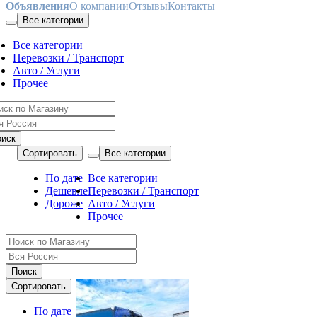
Объявления
О компании
Отзывы
Контакты
Все категории
Все категории
Перевозки / Транспорт
Авто / Услуги
Прочее
оиск
Сортировать
Все категории
По дате
Все категории
Дешевле
Перевозки / Транспорт
Дороже
Авто / Услуги
Прочее
Поиск
Сортировать
По дате