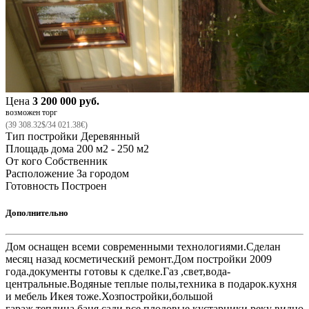
Цена
3 200 000 руб.
возможен торг
(39 308.32$/34 021.38€)
Тип постройки
Деревянный
Площадь дома
200 м2 - 250 м2
От кого
Собственник
Расположение
За городом
Готовность
Построен
Дополнительно
Дом оснащен всеми современными технологиями.Сделан
месяц назад косметический ремонт.Дом постройки 2009
года.документы готовы к сделке.Газ ,свет,вода-
центральные.Водяные теплые полы,техника в подарок.кухня
и мебель Икея тоже.Хозпостройки,большой
гараж,теплица,баня,сади все плодовые кустарники.реку видно