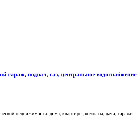
ой гараж, подвал, газ, центральное водоснабжение
еской недвижимости: дома, квартиры, комнаты, дачи, гаражи