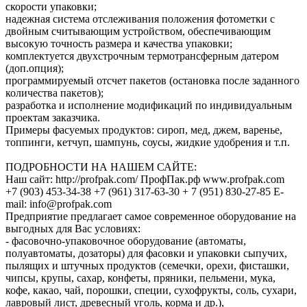
скорости упаковки;
надежная система отслеживания положения фотометки с
двойным считывающим устройством, обеспечивающим
высокую точность размера и качества упаковки;
комплектуется двухстрочным термотрансферным датером
(доп.опция);
программируемый отсчет пакетов (остановка после заданного
количества пакетов);
разработка и исполнение модификаций по индивидуальным
проектам заказчика.
Примеры фасуемых продуктов: сироп, мед, джем, варенье,
топпинги, кетчуп, шампунь, соусы, жидкие удобрения и т.п.
ПОДРОБНОСТИ НА НАШЕМ САЙТЕ:
Наш сайт: http://profpak.com/ ПрофПак.рф www.profpak.com
+7 (903) 453-34-38 +7 (961) 317-63-30 + 7 (951) 830-27-85 E-
mail: info@profpak.com
Предприятие предлагает самое современное оборудование на
выгодных для Вас условиях:
- фасовочно-упаковочное оборудование (автоматы,
полуавтоматы, дозаторы) для фасовки и упаковки сыпучих,
пылящих и штучных продуктов (семечки, орехи, фисташки,
чипсы, крупы, сахар, конфеты, пряники, пельмени, мука,
кофе, какао, чай, порошки, специи, сухофрукты, соль, сухари,
лавровый лист, древесный уголь, корма и др.),