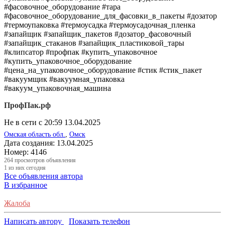
#фасовочное_оборудование #тара
#фасовочное_оборудование_для_фасовки_в_пакеты #дозатор
#термоупаковка #термоусадка #термоусадочная_пленка
#запайщик #запайщик_пакетов #дозатор_фасовочный
#запайщик_стаканов #запайщик_пластиковой_тары
#клипсатор #профпак #купить_упаковочное
#купить_упаковочное_оборудование
#цена_на_упаковочное_оборудование #стик #стик_пакет
#вакуумщик #вакуумная_упаковка
#вакуум_упаковочная_машина
ПрофПак.рф
Не в сети с 20:59 13.04.2025
Омская область обл.
,
Омск
Дата создания:
13.04.2025
Номер:
4146
264
просмотров объявления
1
из них сегодня
Все объявления автора
В избранное
Жалоба
Написать автору
Показать телефон