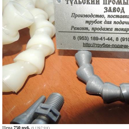
Цена
750 руб.
(9.13$/7.91€)