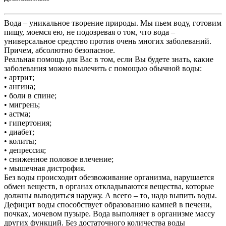
Вода – уникальное творение природы. Мы пьем воду, готовим
пищу, моемся ею, не подозревая о том, что вода –
универсальное средство против очень многих заболеваний.
Причем, абсолютно безопасное.
Реальная помощь для Вас в том, если Вы будете знать, какие
заболевания можно вылечить с помощью обычной воды:
• артрит;
• ангина;
• боли в спине;
• мигрень;
• астма;
• гипертония;
• диабет;
• колиты;
• депрессия;
• сниженное половое влечение;
• мышечная дистрофия.
Без воды происходит обезвоживание организма, нарушается
обмен веществ, в органах откладываются вещества, которые
должны выводиться наружу. А всего – то, надо выпить воды.
Дефицит воды способствует образованию камней в печени,
почках, мочевом пузыре. Вода выполняет в организме массу
других функций. Без достаточного количества воды