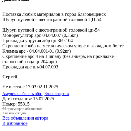
Поставка любых материалов в город Благовещенск
Шуруп путевой с шестигранной головкой ЦП-54
Шуруп путевой с шестигранной головкой цп-54
Монорегулятор арс-04.04.007 (0,35кг)
Прокладка упругая жбр цп 369.104
Скрепление жбр на металлическом упоре и закладном болте
Клемма арс - 04.04.001-01 (0,92кг)
Скрепление арс-4 на 1 шпалу (без анкера, на прокладке
старого образца цп204 арс)
Прокладка арс цп-04.07.003
Сергей
Не в сети с 13:03 02.11.2025
Амурская область обл.
,
Благовещенск
Дата создания:
15.07.2025
Номер:
55815
64
просмотров объявления
1
из них сегодня
Все объявления автора
В избранное