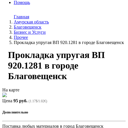
Помощь
Главная
Амурская область
Благовещенск
Бизнес и Услуги
Прочее
Прoклaдкa упрyгая ВП 920.1281 в городe Благовeщенск
Прoклaдкa упрyгая ВП
920.1281 в городe
Благовeщенск
На карте
Цена
95 руб.
(1.17$/1.02€)
Дополнительно
Поставка любых материалов в город Благовещенск