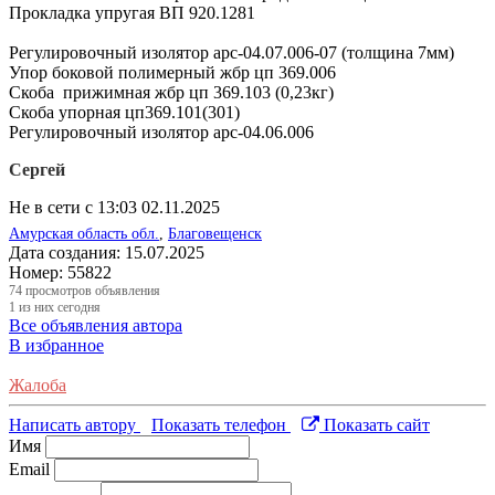
Прокладка упругая ВП 920.1281
Регулировочный изолятор арс-04.07.006-07 (толщина 7мм)
Упор боковой полимерный жбр цп 369.006
Скоба прижимная жбр цп 369.103 (0,23кг)
Скоба упорная цп369.101(301)
Регулировочный изолятор арс-04.06.006
Сергей
Не в сети с 13:03 02.11.2025
Амурская область обл.
,
Благовещенск
Дата создания:
15.07.2025
Номер:
55822
74
просмотров объявления
1
из них сегодня
Все объявления автора
В избранное
Жалоба
Написать автору
Показать телефон
Показать сайт
Имя
Email