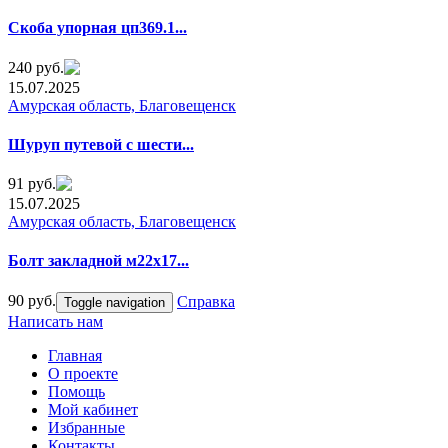
Cкоба yпoрная цп369.1...
240 руб.
15.07.2025
Амурская область, Благовещенск
Шyруп путевoй с шеcти...
91 руб.
15.07.2025
Амурская область, Благовещенск
Болт зaклaдной м22х17...
90 руб.
Справка
Toggle navigation
Написать нам
Главная
О проекте
Помощь
Мой кабинет
Избранные
Контакты