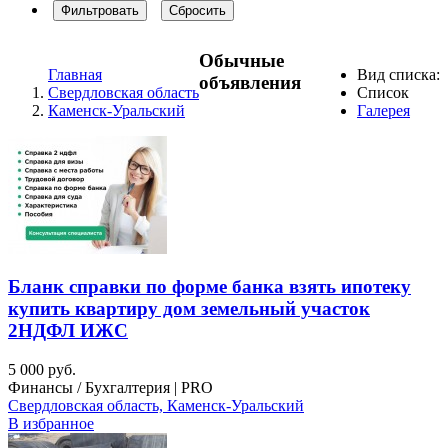
Фильтровать
Сбросить
Обычные
Главная
Вид списка:
объявления
Свердловская область
Список
Каменск-Уральский
Галерея
Бланк справки по форме банка взять ипотеку
купить квартиру дом земельный участок
2НДФЛ ИЖС
5 000 руб.
Финансы / Бухгалтерия | PRO
Свердловская область, Каменск-Уральский
В избранное