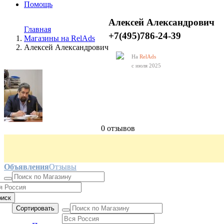
Помощь
Алексей Александрович
Главная
+7(495)786-24-39
Магазины на RelAds
Алексей Александрович
На
RelAds
с июля 2025
0 отзывов
Объявления
Отзывы
оиск
Сортировать