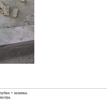
убки + заливка.
ксера.