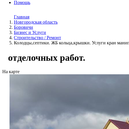
Помощь
Главная
Новгородская область
Боровичи
Бизнес и Услуги
Строительство / Ремонт
Колодцы,септики. ЖБ кольца,крышки. Услуги кран манип
отделочных работ.
На карте