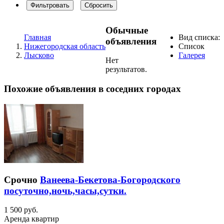
Фильтровать
Сбросить
Обычные
Главная
Вид списка:
объявления
Нижегородская область
Список
Лысково
Галерея
Нет
результатов.
Похожие объявления в соседних городах
Срочно
Ванеева-Бекетова-Богородского
посуточно,ночь,часы,сутки.
1 500 руб.
Аренда квартир