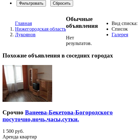
Фильтровать
Сбросить
Обычные
Главная
Вид списка:
объявления
Нижегородская область
Список
Лукоянов
Галерея
Нет
результатов.
Похожие объявления в соседних городах
Срочно
Ванеева-Бекетова-Богородского
посуточно,ночь,часы,сутки.
1 500 руб.
Аренда квартир