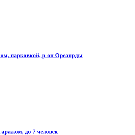
лом, парковкой, р-он Ореанрды
гаражом, до 7 человек