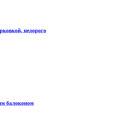
арковкой, недорого
вым балоконом