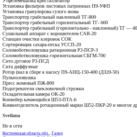
Утфелемешалка кристаллизатор
Установка фильтров листовых патронных П9-УФП
Установка гранулирова сухого жома
Транспортер грабельный наклонный ТГ-800
Транспортер грабельный горизонтальный ТГ- 600
Транспортер грабельный (горизонтально - наклонный) ТГ — 4
Сушильный аппарат с ворошителем САВ-20
Станции очистки клеровок СОК
Сортировщик сахара-песка УССП-20
Соломоботволовушка ратационная Р3-ПСР-3
Соломоботволовушка горизонтальная СБГМ-700
Сито дуговое Р3-ПСД
Сита диффузные
Ротор (вал в сборе к насосу П9-АНЦ-150-400 (ДЗ20-50)
Пульполовушка
Пресс жомовый ПЖ-800
Подогреватели свекловичной стружки
Охладительная камера ОК-20
Конвейер качающийся Ш53-ПТА-6
Комкоотделитель ротационный марки Ш52-ПКР-20 и многое 
Svetlana
Не в сети
Костромская область обл.
,
Галич