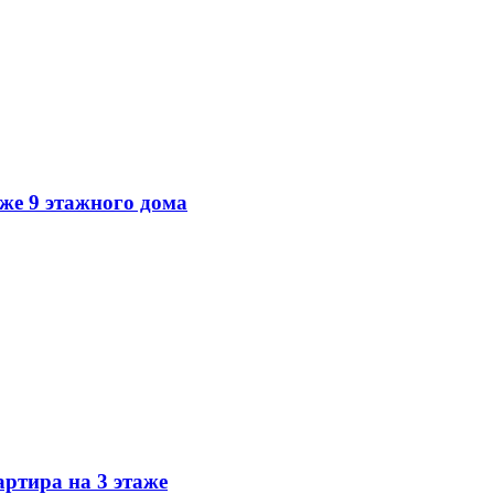
аже 9 этажного дома
артира на 3 этаже