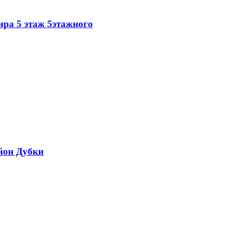
ира 5 этаж 5этажного
айон Дубки