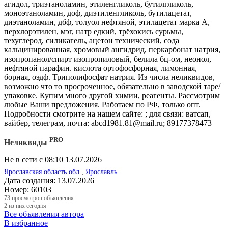
агидол, триэтаноламин, этиленгликоль, бутилгликоль,
моноэтаноламин, доф, диэтиленгликоль, бутилацетат,
диэтаноламин, дбф, толуол нефтяной, этилацетат марка А,
перхлорэтилен, мэг, натр едкий, трёхокись сурьмы,
техуглерод, силикагель, ацетон технический, сода
кальцинированная, хромовый ангидрид, перкарбонат натрия,
изопропанол/спирт изопропиловый, белила бц-ом, неонол,
нефтяной парафин. кислота ортофосфорная, лимонная,
борная, оэдф. Триполифосфат натрия. Из числа неликвидов,
возможно что то просроченное, обязательно в заводской таре/
упаковке. Купим много другой химии, реагенты. Рассмотрим
любые Ваши предложения. Работаем по РФ, только опт.
Подробности смотрите на нашем сайте: ; для связи: ватсап,
вайбер, телеграм, почта: abcd1981.81@mail.ru; 89177378473
PRO
Неликвиды
Не в сети с 08:10 13.07.2026
Ярославская область обл.
,
Ярославль
Дата создания:
13.07.2026
Номер:
60103
73
просмотров объявления
2
из них сегодня
Все объявления автора
В избранное