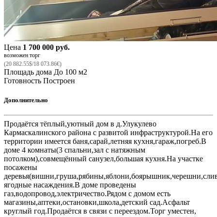
Цена
1 700 000 руб.
возможен торг
(20 882.55$/18 073.86€)
Площадь дома
До 100 м2
Готовность
Построен
Дополнительно
Продаётся тёплый,уютный дом в д.Улукулево
Кармаскалинского района с развитой инфраструктурой.На его
территории имеется баня,сарай,летняя кухня,гараж,погреб.В
доме 4 комнаты(3 спальни,зал с натяжным
потолком),совмещённый санузел,большая кухня.На участке
посажены
деревья(вишни,груша,рябины,яблони,боярышник,черешни,слив
ягодные насаждения.В доме проведены
газ,водопровод,электричество.Рядом с домом есть
магазины,аптеки,остановки,школа,детский сад.Асфальт
круглый год.Продаётся в связи с переездом.Торг уместен,