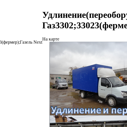
Удлинение(переобор
Газ3302;33023(ферме
На карте
(фермер);Газель Next