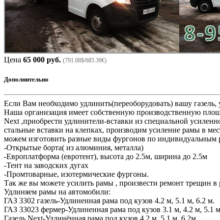
Цена
65 000 руб.
(791.08$/685.39€)
Дополнительно
Если Вам необходимо удлинить(переоборудовать) вашу газель,
Наша организация имеет собственную производственную площад
Next ,приобрести удлинители-вставки из специальной усиленн
стальные вставки на клепках, производим усиление рамы в ме
можем изготовить разные виды фургонов по индивидуальным р
-Открытые борта( из алюминия, металла)
-Европлатформа (евротент), высота до 2.5м, ширина до 2.5м
-Тент на заводских дугах
-Промтоварные, изотермические фургоны.
Так же вы можете усилить рамы , произвести ремонт трещин в р
Удлиняем рамы на автомобили:
ГАЗ 3302 газель-Удлиненная рама под кузов 4.2 м, 5.1 м, 6.2 м.
ГАЗ 33023 фермер-Удлиненная рама под кузов 3.1 м, 4.2 м, 5.1 м
Газель Next-Удлинённая рама под кузов 4.2 м, 5.1 м, 6.2м