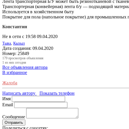
Лента транспортерная Б/У может быть резинотканевой с ткане
Транспортерная (конвейерная) лента б/у — подходящий матери
Используется в хозяйственном быту
Покрытие для пола (напольное покрытие) для промышленных п
Константин
Не в сети с 19:58 09.04.2020
Тыва
,
Кызыл
Дата создания:
09.04.2020
Номер:
25849
179
просмотров объявления
1
из них сегодня
Все объявления автора
В избранное
Жалоба
Написать автору
Показать телефон
Имя
Email
Сообщение
Отправить
Поделиться с соцсетях: