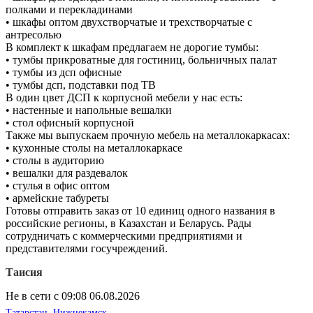
полками и перекладинами
• шкафы оптом двухстворчатые и трехстворчатые с
антресолью
В комплект к шкафам предлагаем не дорогие тумбы:
• тумбы прикроватные для гостиниц, больничных палат
• тумбы из дсп офисные
• тумбы дсп, подставки под ТВ
В один цвет ДСП к корпусной мебели у нас есть:
• настенные и напольные вешалки
• стол офисный корпусной
Также мы выпускаем прочную мебель на металлокаркасах:
• кухонные столы на металлокаркасе
• столы в аудиторию
• вешалки для раздевалок
• стулья в офис оптом
• армейские табуреты
Готовы отправить заказ от 10 единиц одного названия в
российские регионы, в Казахстан и Беларусь. Рады
сотрудничать с коммерческими предприятиями и
представителями госучреждений.
Таисия
Не в сети с 09:08 06.08.2026
Татарстан
,
Нижнекамск