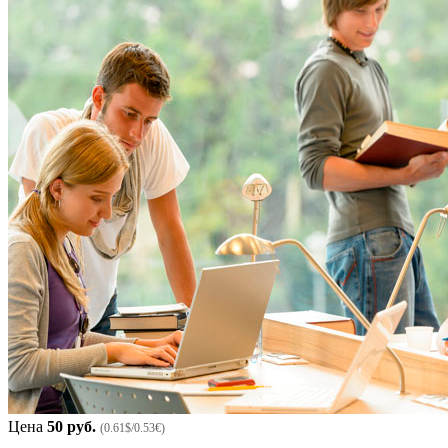
Цена
50 руб.
(0.61$/0.53€)