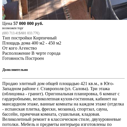
Цена
57 000 000 руб.
возможен торг
(693 713.41$/601 033.77€)
Тип постройки
Кирпичный
Площадь дома
400 м2 - 450 м2
От кого
Агенство
Расположение
В черте города
Готовность
Построен
Дополнительно
Продаю элитный дом общей площадью 421 кв.м., в Юго-
Западном районе г. Ставрополя (ул. Салова). Три этажа
(облицовка - гранит). Оригинальная планировка, 6 комнат с
гардеробными, великолепная кухня-гостинная, кабинет на
мансардном этаже, ванные комнаты на каждом этаже (отделка
- испанская плитка, фрески, мозаика), спортзал, сауна,
бассейн, прачечная комната, сушильная, кладовая.
Великолепный ремонт в классическом стиле, двухуровневые
потолки. Мебель и предметы интерьера изготовлены по