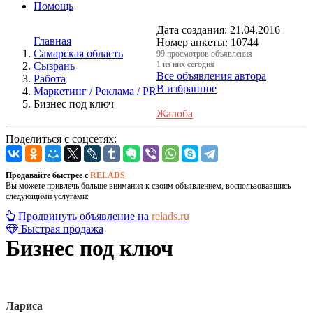
Помощь
Дата создания:
21.04.2016
Главная
Номер анкеты:
10744
Самарская область
99 просмотров объявления
1 из них сегодня
Сызрань
Все объявления автора
Работа
В избранное
Маркетинг / Реклама / PR
Бизнес под ключ
Жалоба
Поделиться с соцсетях:
Продавайте быстрее с
RELADS
Вы можете привлечь больше внимания к своим объявлением, воспользовавшись
следующими услугами:
Продвинуть объявление на
relads.ru
Быстрая продажа
Бизнес под ключ
Лариса