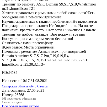
Тренинг по ремонту ASIC Bitmain S9,S17,S19,Whatsminer
m21s,Innosilicon T2T
Хотите справляться с ремонтами любой сложности?Есть
оборудование в ремонте?Привозите!
Научим справляться с такими проблемами:Не включается
Повреждение цепи питания Не "видит" чипы На плате
появились кресты вместо 0 Нет сети Снижение HashRate
Тренинг не требует навыков. Вам покажут все азы
Консультации с мастером месяц бесплатно!
Свяжитесь с нами по телефону
Ждем заявок.Места ограничены
Поможем с ремонтом Асиков всех производителей
Bitmain Antminer S17,S17 Pro,T19,S19,R4,
S17+,DR5,DR5,T15,T9,T9+S9,S9i,S9j,S9k,S9S,G2,S11
Innosilicon t2t 25,30,32,T3+
FDsf4534
Не в сети с 10:17 31.08.2021
Самарская область обл.
,
Самара
Дата создания:
27.05.2021
Номер:
26768
161
просмотров объявления
1
из них сегодня
Все объявления автора