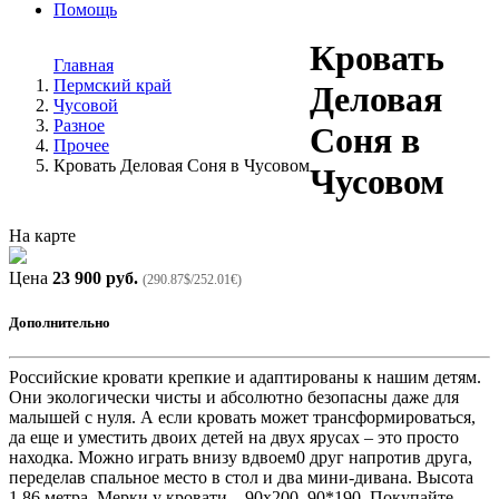
Помощь
Кровать
Главная
Пермский край
Деловая
Чусовой
Разное
Соня в
Прочее
Кровать Деловая Соня в Чусовом
Чусовом
На карте
Цена
23 900 руб.
(290.87$/252.01€)
Дополнительно
Российские кровати крепкие и адаптированы к нашим детям.
Они экологически чисты и абсолютно безопасны даже для
малышей с нуля. А если кровать может трансформироваться,
да еще и уместить двоих детей на двух ярусах – это просто
находка. Можно играть внизу вдвоем0 друг напротив друга,
переделав спальное место в стол и два мини-дивана. Высота
1,86 метра. Мерки у кровати – 90x200, 90*190. Покупайте