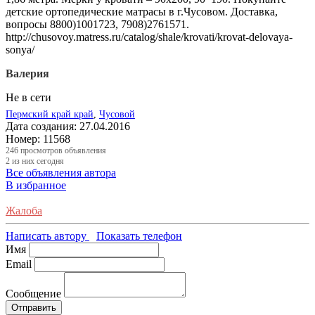
детские ортопедические матрасы в г.Чусовом. Доставка,
вопросы 8800)1001723, 7908)2761571.
http://chusovoy.matress.ru/catalog/shale/krovati/krovat-delovaya-
sonya/
Валерия
Не в сети
Пермский край край
,
Чусовой
Дата создания:
27.04.2016
Номер:
11568
246
просмотров объявления
2
из них сегодня
Все объявления автора
В избранное
Жалоба
Написать автору
Показать телефон
Имя
Email
Сообщение
Отправить