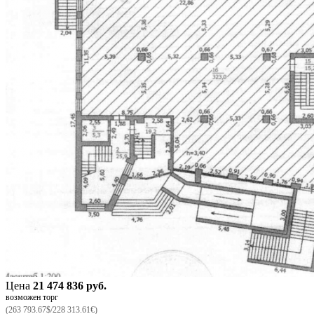
Цена
21 474 836 руб.
возможен торг
(263 793.67$/228 313.61€)