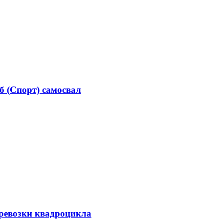
б (Спорт) самосвал
еревозки квадроцикла