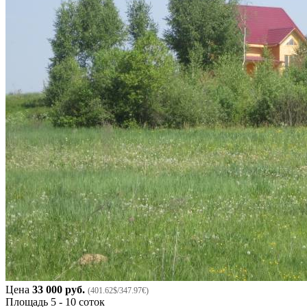
Цена
33 000 руб.
(401.62$/347.97€)
Площадь
5 - 10 соток