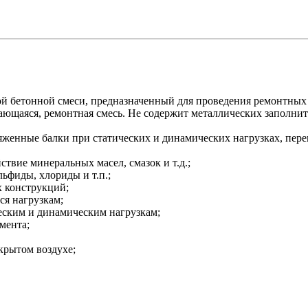
й бетонной смеси, предназначенный для проведения ремонтных 
вающаяся, ремонтная смесь. Не содержит металлических заполнит
женные балки при статических и динамических нагрузках, перек
ствие минеральных масел, смазок и т.д.;
льфиды, хлориды и т.п.;
 конструкций;
я нагрузкам;
еским и динамическим нагрузкам;
мента;
крытом воздухе;