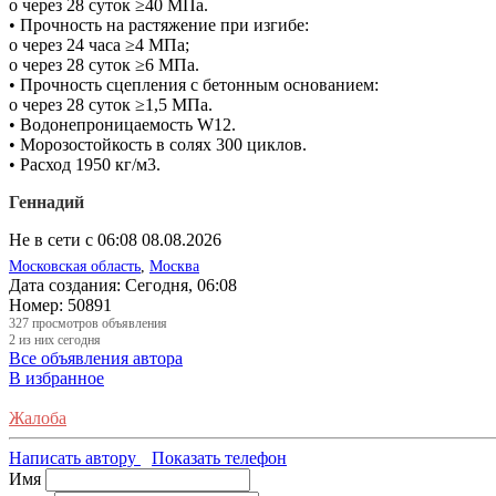
o через 28 суток ≥40 МПа.
• Прочность на растяжение при изгибе:
o через 24 часа ≥4 МПа;
o через 28 суток ≥6 МПа.
• Прочность сцепления с бетонным основанием:
o через 28 суток ≥1,5 МПа.
• Водонепроницаемость W12.
• Морозостойкость в солях 300 циклов.
• Расход 1950 кг/м3.
Геннадий
Не в сети с 06:08 08.08.2026
Московская область
,
Москва
Дата создания:
Сегодня, 06:08
Номер:
50891
327
просмотров объявления
2
из них сегодня
Все объявления автора
В избранное
Жалоба
Написать автору
Показать телефон
Имя