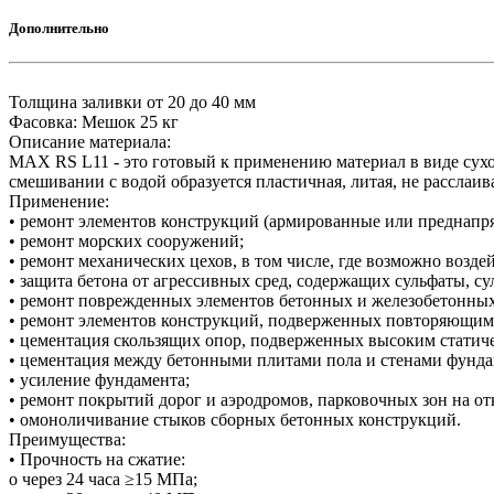
Дополнительно
Толщина заливки от 20 до 40 мм
Фасовка: Мешок 25 кг
Описание материала:
MAX RS L11 - это готовый к применению материал в виде сухо
смешивании с водой образуется пластичная, литая, не расслаи
Применение:
• ремонт элементов конструкций (армированные или преднапря
• ремонт морских сооружений;
• ремонт механических цехов, в том числе, где возможно воздей
• защита бетона от агрессивных сред, содержащих сульфаты, су
• ремонт поврежденных элементов бетонных и железобетонных
• ремонт элементов конструкций, подверженных повторяющимс
• цементация скользящих опор, подверженных высоким статич
• цементация между бетонными плитами пола и стенами фунда
• усиление фундамента;
• ремонт покрытий дорог и аэродромов, парковочных зон на от
• омоноличивание стыков сборных бетонных конструкций.
Преимущества:
• Прочность на сжатие:
o через 24 часа ≥15 МПа;