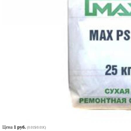
Цена
1 руб.
(0.01$/0.01€)