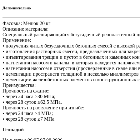
Дополнительно
Фасовка: Мешок 20 кг
Описание материала:
Cпециальный расширяющийся безусадочный реопластичный ц
Применение:
• получения литых безусадочных бетонных смесей с высокой р
• изготовления растворных смесей, предназначенных для закре
• инъектирования трещин и пустот в бетонных и каменных кон
• нагнетания насосом в каналы, в которых находится напряга
• нагнетания насосом в отверстия (просверленные в скале или 
• цементации пространств толщиной в несколько миллиметров 
• цементации железобетонных элементов и конструкционных с
Преимущества:
Прочность на сжатие:
• через 24 часа ≥30 МПа;
• через 28 суток ≥62,5 МПа.
Прочность на растяжение при изгибе:
• через 24 часа ≥4 МПа;
• через 28 суток ≥7 МПа.
Геннадий