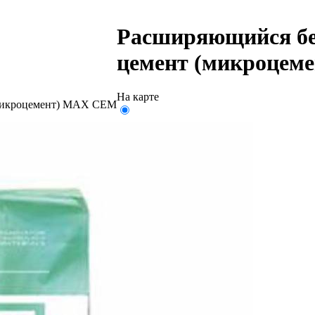
Расширяющийся бе
цемент (микроцем
На карте
(микроцемент) МАХ СЕМ