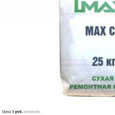
Цена
1 руб.
(0.01$/0.01€)