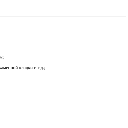
м;
менной кладки и т.д.;