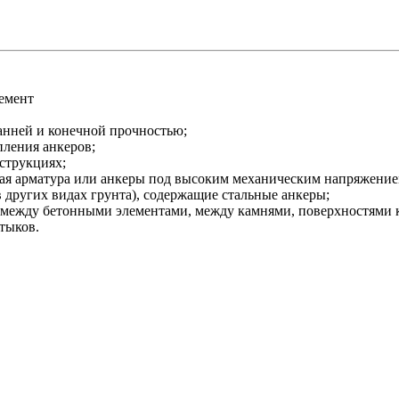
емент
анней и конечной прочностью;
пления анкеров;
струкциях;
емая арматура или анкеры под высоким механическим напряжение
в других видах грунта), содержащие стальные анкеры;
между бетонными элементами, между камнями, поверхностями ка
тыков.