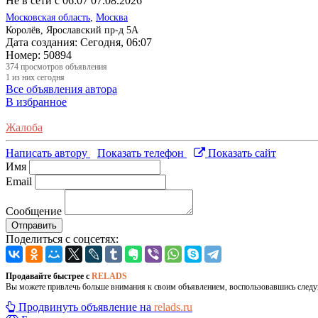
Не в сети с 06:07 07.08.2026
Московская область
,
Москва
Королёв, Ярославский пр-д 5А
Дата создания:
Сегодня, 06:07
Номер:
50894
374
просмотров объявления
1
из них сегодня
Все объявления автора
В избранное
Жалоба
Написать автору
Показать телефон
Показать сайт
Имя
Email
Сообщение
Отправить
Поделиться с соцсетях:
Продавайте быстрее с
RELADS
Вы можете привлечь больше внимания к своим объявлением, воспользовавшись след
Продвинуть объявление на
relads.ru