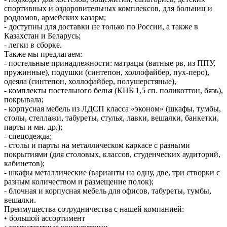
спортивных и оздоровительных комплексов, для больниц и
роддомов, армейских казарм;
- доступны для доставки не только по России, а также в
Казахстан и Беларусь;
- легки в сборке.
Также мы предлагаем:
- постельные принадлежности: матрацы (ватные рв, из ППУ,
пружинные), подушки (синтепон, холлофайбер, пух-перо),
одеяла (синтепон, холлофайбер, полушерстяные),
- комплекты постельного белья (КПБ 1,5 сп. поликоттон, бязь),
покрывала;
- корпусная мебель из ЛДСП класса «эконом» (шкафы, тумбы,
столы, стеллажи, табуреты, стулья, лавки, вешалки, банкетки,
парты и мн. др.);
- спецодежда;
- столы и парты на металлическом каркасе с разными
покрытиями (для столовых, классов, студенческих аудиторий,
кабинетов);
- шкафы металлические (варианты на одну, две, три створки с
разным количеством и размещение полок);
- блочная и корпусная мебель для офисов, табуреты, тумбы,
вешалки.
Преимущества сотрудничества с нашей компанией:
• большой ассортимент