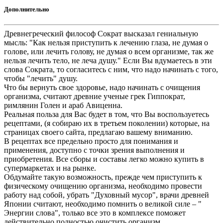
Дополнительно
Древнегреческий философ Сократ высказал гениальную
мысль: "Как нельзя приступить к лечению глаза, не думая о
голове, или лечить голову, не думая о всем организме, так же
нельзя лечить тело, не леча душу." Если Вы вдумаетесь в эти
слова Сократа, то согласитесь с ним, что надо начинать с того,
чтобы "лечить" душу.
Что бы вернуть свое здоровье, надо начинать с очищения
организма, считают древние ученые грек Гиппократ,
римлянин Голен и араб Авиценна.
Реальная польза для Вас будет в том, что Вы воспользуетесь
рецептами, (я собираю их в третьем поколении) которые, на
страницах своего сайта, предлагаю вашему вниманию.
В рецептах все предельно просто для понимания и
применения, доступно с точки зрения выполнения и
приобретения. Все сборы и составы легко можно купить в
супермаркетах и на рынке.
Обдумайте такую возможность, прежде чем приступить к
физическому очищению организма, необходимо провести
работу над собой, убрать "Духовный мусор", врачи древней
Японии считают, необходимо помнить о великой силе – "
Энергии слова", только все это в комплексе поможет
действительно полностью очистить организм.