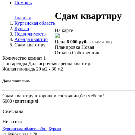
Помощь
Сдам квартиру
Главная
Курганская область
Курган
На карте
Недвижимость
Аренда квартир
Цена
6 000 руб.
(74.14$/64.38€)
Сдам квартиру
Планировка
Новая
От кого
Собственник
Количество комнат
1
Тип аренды
Долгосрочная аренда квартир
Жилая площадь
20 м2 - 30 м2
Дополнительно
Сдам квартиру в хорошем состоянии,без мебели!
6000+квитанция!
Светлана
Не в сети
Курганская область обл.
,
Курган
ул.Куйбышева д.70