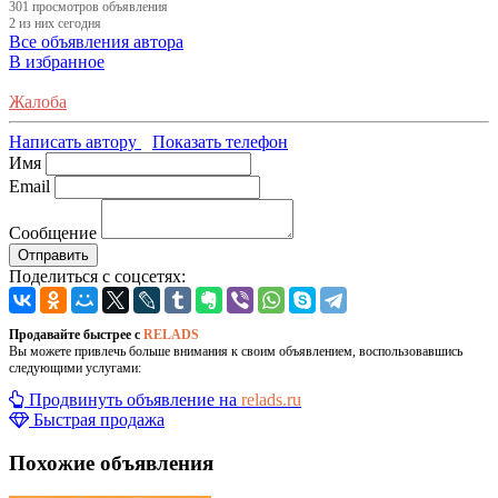
301
просмотров объявления
2
из них сегодня
Все объявления автора
В избранное
Жалоба
Написать автору
Показать телефон
Имя
Email
Сообщение
Отправить
Поделиться с соцсетях:
Продавайте быстрее с
RELADS
Вы можете привлечь больше внимания к своим объявлением, воспользовавшись
следующими услугами:
Продвинуть объявление на
relads.ru
Быстрая продажа
Похожие объявления