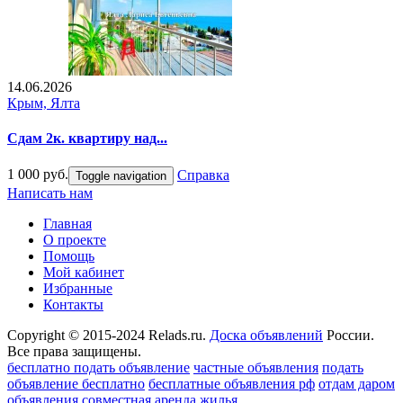
14.06.2026
Крым, Ялта
Сдам 2к. квартиру над...
1 000 руб.
Справка
Toggle navigation
Написать нам
Главная
О проекте
Помощь
Мой кабинет
Избранные
Контакты
Copyright © 2015-2024 Relads.ru.
Доска объявлений
России.
Все права защищены.
бесплатно подать объявление
частные объявления
подать
объявление бесплатно
бесплатные объявления рф
отдам даром
объявления
совместная аренда жилья