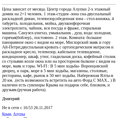
Цена зависит от месяца. Центр города Алупки 2-х этажный
домик на 2+1 человек. 1 этаж-студия -зона сна-двуспальный
раскладной диван, телевизор;обеденная зона - стол-книжка, 4
табурета, холодильник, мойка, двухконфорочная
электроплита, чайник, вся посуда и фраже, стиральная
машина. Санузел-унитаз, умывальник , душ, вода: холодная,
горячая(бойлер)., постоянно. 2 этаж. Комната: большое
панорамное окно с видом на море, Мисхорский маяк и гору
Ай-Петри;двуспальная кровать с ортопедическим матрасом и
раскладное кресло, телевизор, кабельное телевидение,
кондиционер, шкаф, утюг, гладильная доска, кофейный столик
со стульями возле окна или на просторном балконе с видом на
море, маяк и горы. WI-FI : В 5 мин ходьбы- Воронцовский
дворец, и парк, море в 5 мин ходьбы, магазины, столовые,
рестораны, кафе, рынок в 50 мет ходьбы. Набережная Ялты-в
20 км. .(есть возможность встретить на авто Форд С МАХ., ) В
наличии есть сувениры Крыма на подарок себе, близким, и
друзьям.(ручная работа).
Дмитрий
Не в сети с 16:53 26.11.2017
Крым
,
Алупка