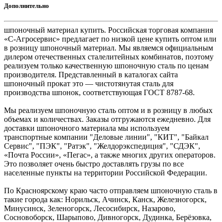
Дополнительно
шпоночный материал купить. Российская торговая компания
«С-Агросервис» предлагает по низкой цене купить оптом или
в розницу шпоночный материал. Мы являемся официальным
дилером отечественных сталелитейных комбинатов, поэтому
реализуем только качественную шпоночную сталь по ценам
производителя. Представленный в каталогах сайта
шпоночный прокат это — чистотянутая сталь для
производства шпонок, соответствующая ГОСТ 8787-68.
Мы реализуем шпоночную сталь оптом и в розницу в любых
объемах и количествах. Заказы отгружаются ежедневно. Для
доставки шпоночного материала мы используем
транспортные компании "Деловые линии", "КИТ", "Байкал
Сервис", "ПЭК", "Ратэк", "Желдорэкспедиция", "СДЭК",
«Почта России», «Пегас», а также многих других операторов.
Это позволяет очень быстро доставлять грузы по все
населенные пункты на территории Российской Федерации.
По Красноярскому краю часто отправляем шпоночную сталь в
такие города как: Норильск, Ачинск, Канск, Железногорск,
Минусинск, Зеленогорск, Лесосибирск, Назарово,
Сосновоборск, Шарыпово, Дивногорск, Дудинка, Берёзовка,