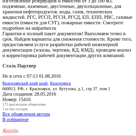
изготовление резервуаров и емкостей от 3 до 100 м3,
подземные, наземные, двустенные, двухсекционные, для
хранения нефтепродуктов, воды, газов, технических
жидкостей. РГС, РГСП, РГСН, РГСД, ЕП, ЕПП, РВС, газовые
емкости (емкости для СУГ), пожарные емкости. Смотрите
подробнее на stalpartner.ru
Гарантия и полный пакет документов! Выполняем точно в
срок. Найдем варианты для снижения стоимости. Кроме того,
предоставляем услуги разработки рабочей инженерной
документации (эскизы, чертежи, КД, КМД), проведем анализ
и корректировка рабочей документации других компаний.
Сталь Партнер
Не в сети с 07:13 01.08.2016
Красноярский край край
,
Красноярск
660013, РФ, г. Красноярск, ул. Кутузова, д.1, стр.37, пом.1
Дата создания:
28.05.2016
Номер:
15416
173
просмотров объявления
1
из них сегодня
Все объявления автора
В избранное
Жалоба