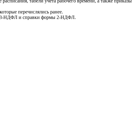
 расписания, табели учёта рабочего времени, а также приказы
оторые перечислялись ранее.
и 3-НДФЛ и справки формы 2-НДФЛ.