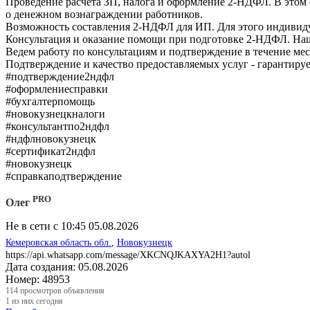
Проведение расчёта ЗП, налога и оформление 2-НДФЛ. В этом с
о денежном вознаграждении работников.
Возможность составления 2-НДФЛ для ИП. Для этого индивиду
Консультация и оказание помощи при подготовке 2-НДФЛ. На
Ведем работу по консультациям и подтверждение в течение мес
Подтверждение и качество предоставляемых услуг - гарантиру
#подтверждение2ндфл
#оформлениесправки
#бухгалтерпомощь
#новокузнецкналоги
#консультантпо2ндфл
#ндфлновокузнецк
#сертификат2ндфл
#новокузнецк
#справкаподтверждение
PRO
Олег
Не в сети с 10:45 05.08.2026
Кемеровская область обл.
,
Новокузнецк
https://api.whatsapp.com/message/XKCNQJKAXYA2H1?autol
Дата создания:
05.08.2026
Номер:
48953
114
просмотров объявления
1
из них сегодня