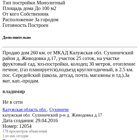
Тип постройки
Монолитный
Площадь дома
До 100 м2
От кого
Собственник
Расположение
За городом
Готовность
Построен
Дополнительно
Продаю дом 260 км. от МКАД Калужская обл. Сухиничский
район д. Живодовка д.17, участок 25 соток, на участке
фруктовый сад, хоз-постройки, колодец 30 метров, отопление
печное, (газ планируется),подъезд круглогодичный, в 2.5 км.
пос. Середейский (школа, детсад, почта, магазины и тд.).За
мат. кап.-продам.
владимир
Не в сети
Калужская область обл.
,
Сухиничи
калужская обл. Сухиничский р-н д. Живодовка д.17
Дата создания:
29.04.2016
Номер:
12054
178
просмотров объявления
1
из них сегодня