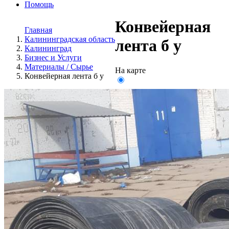
Помощь
Конвейерная
Главная
Калининградская область
лента б у
Калининград
Бизнес и Услуги
Материалы / Сырье
На карте
Конвейерная лента б у