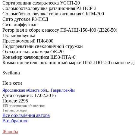
Сортировщик сахара-песка УССП-20
Соломоботволовушка ратационная Р3-ПСР-3
Соломоботволовушка горизонтальная СБГМ-700
Сито дуговое Р3-ПСД
Сита диффузные
Ротор (вал в сборе к насосу П9-АНЦ-150-400 (ДЗ20-50)
Пульполовушка
Пресс жомовый ПЖ-800
Подогреватели свекловичной стружки
Охладительная камера ОК-20
Конвейер качающийся Ш53-ПТА-6
Комкоотделитель ротационный марки Ш52-ПКР-20 и многое 
Svetlana
Не в сети
Ярославская область обл.
,
Гаврилов-Ям
Дата создания:
17.02.2016
Номер:
2295
155
просмотров объявления
1
из них сегодня
Все объявления автора
В избранное
Жалоба