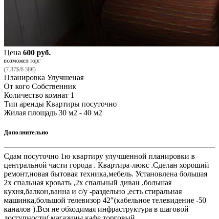
Цена
600 руб.
возможен торг
(7.37$/6.38€)
Планировка
Улучшеная
От кого
Собственник
Количество комнат
1
Тип аренды
Квартиры посуточно
Жилая площадь
30 м2 - 40 м2
Дополнительно
Сдам посуточно 1ю квартиру улучшенной планировки в
центральной части города . Квартира-люкс .Сделан хороший
ремонт,новая бытовая техника,мебель. Установлена большая
2х спальная кровать ,2х спальный диван ,большая
кухня,балкон,ванна и с/у -раздельно ,есть стиральная
машинка,большой телевизор 42"(кабельное телевидение -50
каналов ).Вся не обходимая инфраструктура в шаговой
доступности( магазины,кафе,торговый