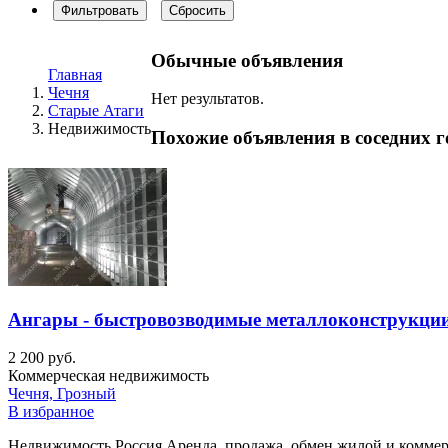
Фильтровать
Сбросить
Обычные объявления
Главная
Чечня
Нет результатов.
Старые Атаги
Недвижимость
Похожие объявления в соседних г
Ангары - быстровозводимые металлоконструкци
2 200 руб.
Коммерческая недвижимость
Чечня, Грозный
В избранное
Недвижимость Россия Аренда, продажа, обмен жилой и коммерч