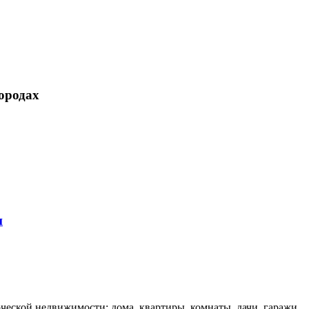
ородах
и
еской недвижимости: дома, квартиры, комнаты, дачи, гаражи