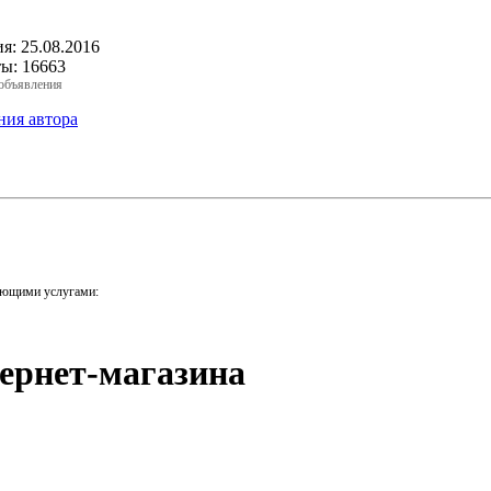
ия:
25.08.2016
ты:
16663
объявления
ния автора
ующими услугами:
ернет-магазина