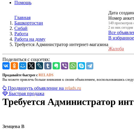
Помощь
Дата создан
Главная
Номер анке
Башкортостан
149 просмотров 
2 из них сегодня
Сибай
Все объявле
Работа
В избранное
Работа на дому
Требуется Администратор интернет-магазина
Жалоба
Поделиться с соцсетях:
Продавайте быстрее с
RELADS
Вы можете привлечь больше внимания к своим объявлением, воспользовавшись след
Продвинуть объявление на
relads.ru
Быстрая продажа
Требуется Администратор инт
Земцева В