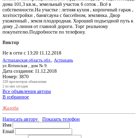
дома 101,3 кв.м., земельный участок 6 соток . Всё в
собственности.На участке : летняя кухня , кирпичный гараж ,
хоз/постройки , баня/сауна с бассейном, землянка. Двор
ухоженный , земля плодородная. Хороший подъездной путь к
дому ,2-линия от главной дороги. Торг реальному
покупателю.Подробности по телефону.
Виктор
Не в сети с 13:20 11.12.2018
Астраханская область обл.
,
Астрахань
ул.Ялтинская , дом № 9.
Дата создания:
11.12.2018
Номер:
3870
320
просмотров объявления
2
из них сегодня
Все объявления автора
В избранное
Жалоба
Написать автору
Показать телефон
Имя
Email